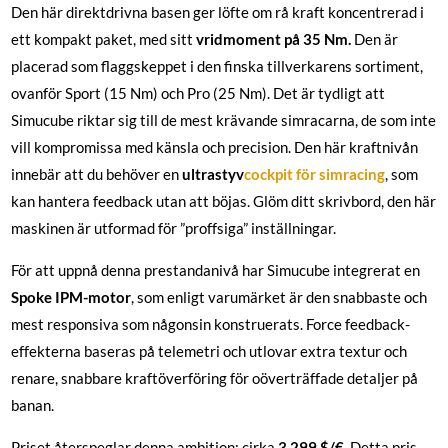
Den här direktdrivna basen ger löfte om rå kraft koncentrerad i
ett kompakt paket, med sitt
vridmoment på 35 Nm.
Den är
placerad som flaggskeppet i den finska tillverkarens sortiment,
ovanför Sport (15 Nm) och Pro (25 Nm). Det är tydligt att
Simucube riktar sig till de mest krävande simracarna, de som inte
vill kompromissa med känsla och precision. Den här kraftnivån
innebär att du behöver en
ultrastyv
cockpit för simracing
, som
kan hantera feedback utan att böjas. Glöm ditt skrivbord, den här
maskinen är utformad för ”proffsiga” inställningar.
För att uppnå denna prestandanivå har Simucube integrerat en
Spoke IPM-motor
, som enligt varumärket är den snabbaste och
mest responsiva som någonsin konstruerats. Force feedback-
effekterna baseras på telemetri och utlovar extra textur och
renare, snabbare kraftöverföring för oöverträffade detaljer på
banan.
Priset återspeglar denna ambition: cirka
3 299 $/€
. Detta pris