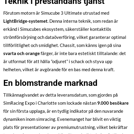
Teknik i prestandans tjänst
Förutom motorn är Simucube 3 Ultimate utrustad med
LightBridge-systemet
. Denna interna teknik, som redan är
erkänd i Simucubes ekosystem, säkerställer kontaktlös
strömförsörjning och dataöverföring, vilket garanterar optimal
tillförlitlighet och smidighet. Chassit, som känns igen på sina
svarta och orange
färger, är inte bara estetiskt tilltalande: det
är utformat för att hålla ”odjuret” i schack och styva upp
helheten, vilket är avgörande för en bas med denna kraft.
En blomstrande marknad
Tillkännagivandet av detta leveransdatum, som gjordes på
SimRacing Expo i Charlotte som lockade nästan
9.000 besökare
för sin första upplaga, är en tydlig indikator på den nuvarande
dynamiken inom simracing. Evenemanget har blivit en viktig
plats för presentationer av premiumutrustning, vilket bekräftar