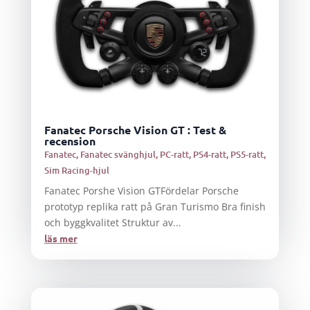
Fanatec Porsche Vision GT : Test &
recension
Fanatec
,
Fanatec svänghjul
,
PC-ratt
,
PS4-ratt
,
PS5-ratt
,
Sim Racing-hjul
Fanatec Porshe Vision GTFördelar Porsche
prototyp replika ratt på Gran Turismo Bra finish
och byggkvalitet Struktur av...
läs mer