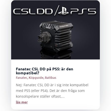
Fanatec CSL DD på PS5: är den
kompatibel?
Fanatec
,
Köpguide
,
Rattbas
Nej: Fanatec CSL DD är i sig inte kompatibel
med PS5 (eller PS4). Det är den fråga som
konsolspelare ställer oftast,...
läs mer