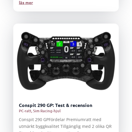
läs mer
Conspit 290 GP: Test & recension
PC-ratt
,
Sim Racing-hjul
Conspit 290 GPFördelar Premiumratt med
utmärkt byggkvalitet Tillgänglig med 2 olika QR