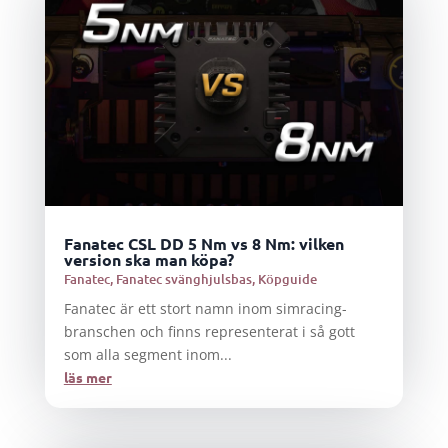
Fanatec CSL DD 5 Nm vs 8 Nm: vilken
version ska man köpa?
Fanatec
,
Fanatec svänghjulsbas
,
Köpguide
Fanatec är ett stort namn inom simracing-
branschen och finns representerat i så gott
som alla segment inom...
läs mer