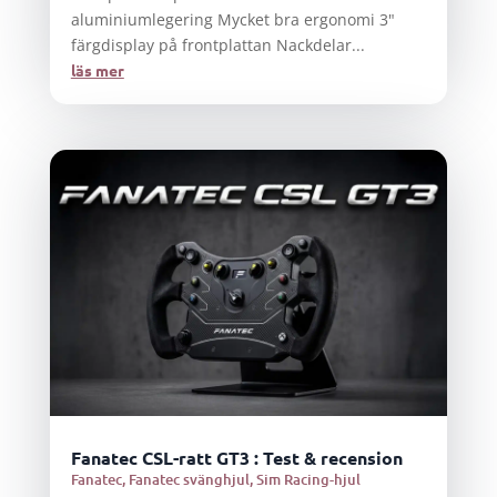
aluminiumlegering Mycket bra ergonomi 3"
färgdisplay på frontplattan Nackdelar...
läs mer
Fanatec CSL-ratt GT3 : Test & recension
Fanatec
,
Fanatec svänghjul
,
Sim Racing-hjul