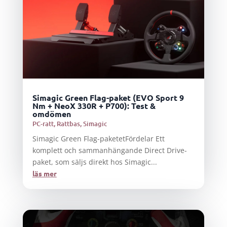
Simagic Green Flag-paket (EVO Sport 9
Nm + NeoX 330R + P700): Test &
omdömen
PC-ratt
,
Rattbas
,
Simagic
Simagic Green Flag-paketetFördelar Ett
komplett och sammanhängande Direct Drive-
paket, som säljs direkt hos Simagic...
läs mer