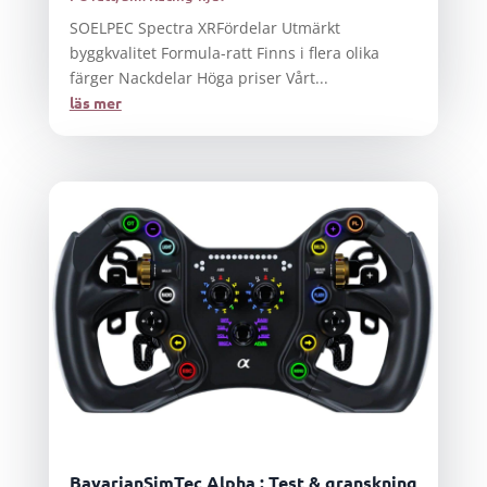
SOELPEC Spectra XRFördelar Utmärkt
byggkvalitet Formula-ratt Finns i flera olika
färger Nackdelar Höga priser Vårt...
läs mer
BavarianSimTec Alpha : Test & granskning