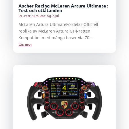
Ascher Racing McLaren Artura Ultimate :
Test och utlåtanden
PC-ratt
,
Sim Racing-hjul
McLaren Artura UltimateFördelar Officiell
replika av McLaren Artura GT4-ratten
Kompatibel med många baser via 70...
läs mer