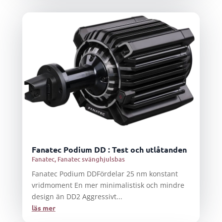
Fanatec Podium DD : Test och utlåtanden
Fanatec
,
Fanatec svänghjulsbas
Fanatec Podium DDFördelar 25 nm konstant
vridmoment En mer minimalistisk och mindre
design än DD2 Aggressivt...
läs mer