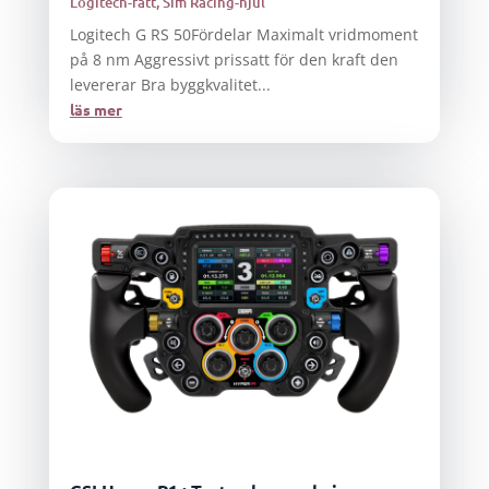
Logitech-ratt
,
Sim Racing-hjul
Logitech G RS 50Fördelar Maximalt vridmoment
på 8 nm Aggressivt prissatt för den kraft den
levererar Bra byggkvalitet...
läs mer