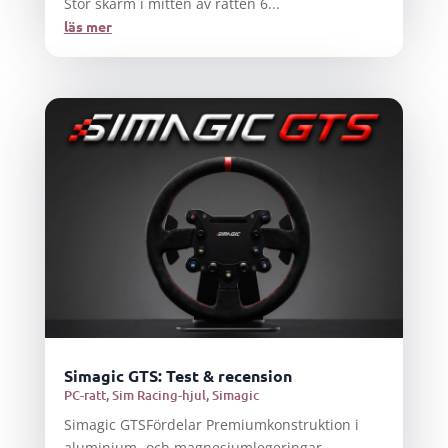
Stor skärm i mitten av ratten 6...
läs mer
Simagic GTS: Test & recension
PC-ratt
,
Sim Racing-hjul
,
Simagic
Simagic GTSFördelar Premiumkonstruktion i
aluminium- och magnesiumlegeringar