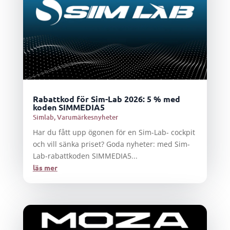
Rabattkod för Sim-Lab 2026: 5 % med
koden SIMMEDIA5
Simlab
,
Varumärkesnyheter
Har du fått upp ögonen för en Sim-Lab- cockpit
och vill sänka priset? Goda nyheter: med Sim-
Lab-rabattkoden SIMMEDIA5...
läs mer