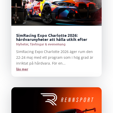
SimRacing Expo Charlotte 2026:
hårdvarunyheter att hålla utkik efter
Nyheter
,
Tävlingar & evenemang
SimRacing Expo Charlotte 2026 äger rum den
22-24 maj med ett program som i hög grad är
inriktat på hårdvara. För en...
läs mer