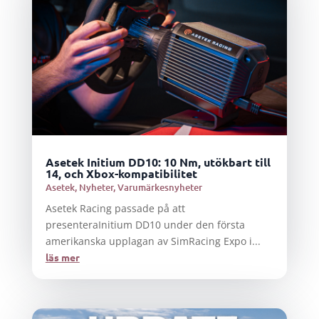
Asetek Initium DD10: 10 Nm, utökbart till
14, och Xbox-kompatibilitet
Asetek
,
Nyheter
,
Varumärkesnyheter
Asetek Racing passade på att
presenteraInitium DD10 under den första
amerikanska upplagan av SimRacing Expo i...
läs mer