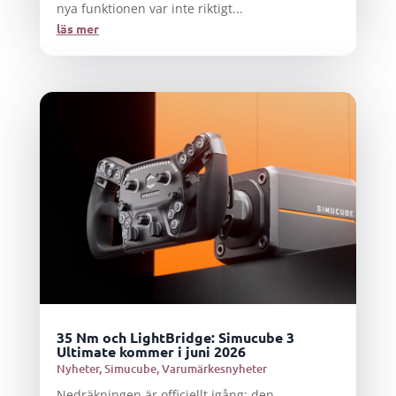
nya funktionen var inte riktigt...
läs mer
35 Nm och LightBridge: Simucube 3
Ultimate kommer i juni 2026
Nyheter
,
Simucube
,
Varumärkesnyheter
Nedräkningen är officiellt igång: den