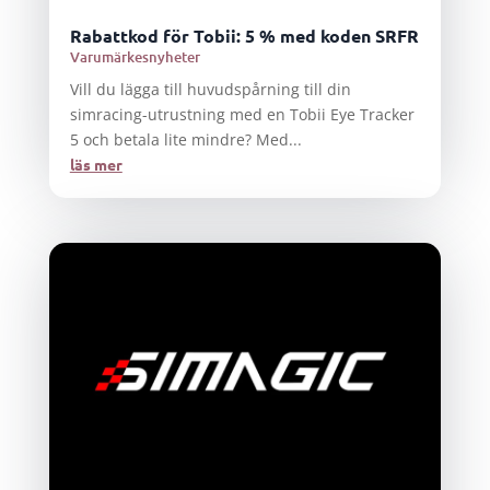
Rabattkod för Tobii: 5 % med koden SRFR
Varumärkesnyheter
Vill du lägga till huvudspårning till din
simracing-utrustning med en Tobii Eye Tracker
5 och betala lite mindre? Med...
läs mer