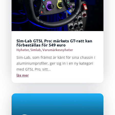
Sim-Lab GTSL Pro: märkets GT-ratt kan
förbeställas för 549 euro
Nyheter
,
Simlab
,
Varumärkesnyheter
Sim-Lab, som främst är känt för sina chassin i
aluminiumprofiler, ger sig in i en ny kategori
med GTSL Pro, sitt...
läs mer