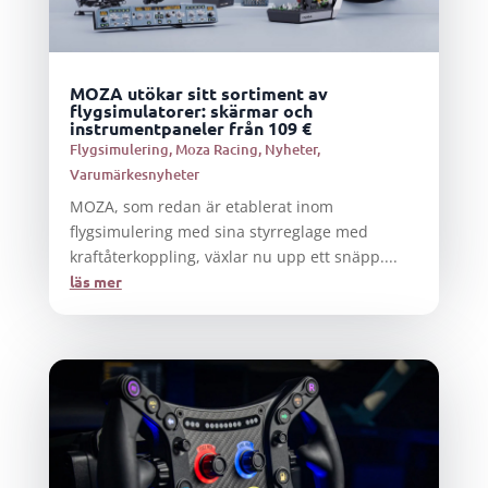
MOZA utökar sitt sortiment av
flygsimulatorer: skärmar och
instrumentpaneler från 109 €
Flygsimulering
,
Moza Racing
,
Nyheter
,
Varumärkesnyheter
MOZA, som redan är etablerat inom
flygsimulering med sina styrreglage med
kraftåterkoppling, växlar nu upp ett snäpp....
läs mer