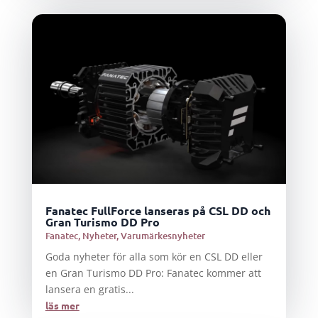
Fanatec FullForce lanseras på CSL DD och
Gran Turismo DD Pro
Fanatec
,
Nyheter
,
Varumärkesnyheter
Goda nyheter för alla som kör en CSL DD eller
en Gran Turismo DD Pro: Fanatec kommer att
lansera en gratis...
läs mer