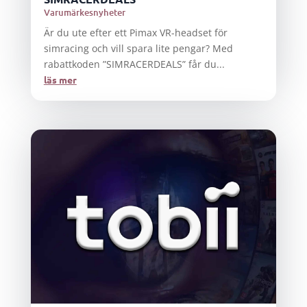
Varumärkesnyheter
Är du ute efter ett Pimax VR-headset för
simracing och vill spara lite pengar? Med
rabattkoden ”SIMRACERDEALS” får du...
läs mer