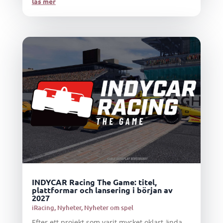
läs mer
INDYCAR Racing The Game: titel,
plattformar och lansering i början av
2027
iRacing
,
Nyheter
,
Nyheter om spel
Efter ett projekt som varit mycket oklart ända