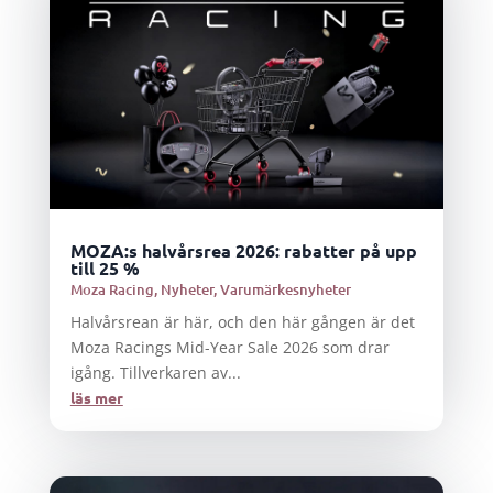
MOZA:s halvårsrea 2026: rabatter på upp
till 25 %
Moza Racing
,
Nyheter
,
Varumärkesnyheter
Halvårsrean är här, och den här gången är det
Moza Racings Mid-Year Sale 2026 som drar
igång. Tillverkaren av...
läs mer