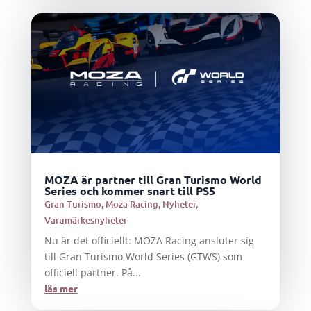
MOZA är partner till Gran Turismo World
Series och kommer snart till PS5
Gran Turismo
,
Moza Racing
,
Nyheter
,
Varumärkesnyheter
Nu är det officiellt: MOZA Racing ansluter sig
till Gran Turismo World Series (GTWS) som
officiell partner. På...
läs mer