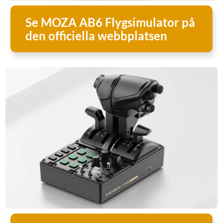
Se MOZA AB6 Flygsimulator på
den officiella webbplatsen