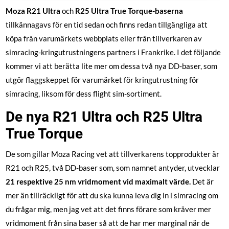
Moza R21 Ultra
och
R25 Ultra True Torque-baserna
tillkännagavs för en tid sedan och finns redan tillgängliga att
köpa från varumärkets webbplats eller från tillverkaren av
simracing-kringutrustningens partners i Frankrike. I det följande
kommer vi att berätta lite mer om dessa två nya DD-baser, som
utgör flaggskeppet för varumärket för kringutrustning för
simracing, liksom för dess flight sim-sortiment.
De nya R21 Ultra och R25 Ultra
True Torque
De som gillar Moza Racing vet att tillverkarens topprodukter är
R21 och R25, två DD-baser som, som namnet antyder, utvecklar
21 respektive 25 nm vridmoment vid maximalt värde.
Det är
mer än tillräckligt för att du ska kunna leva dig in i simracing om
du frågar mig, men jag vet att det finns förare som kräver mer
vridmoment från sina baser så att de har mer marginal när de