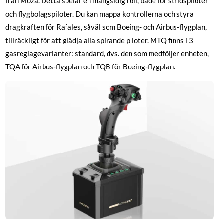
från Moza. Detta spelar en mångsidig roll, både för stridspiloter
och flygbolagspiloter. Du kan mappa kontrollerna och styra
dragkraften för Rafales, såväl som Boeing- och Airbus-flygplan,
tillräckligt för att glädja alla spirande piloter. MTQ finns i 3
gasreglagevarianter: standard, dvs. den som medföljer enheten,
TQA för Airbus-flygplan och TQB för Boeing-flygplan.