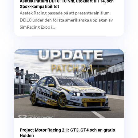
Asetek Initium DD10: 10 Nm, utökbart till 14, och
Xbox-kompatibilitet
Asetek Racing passade på att presenteraInitium
DD10 under den första amerikanska upplagan av
SimRacing Expo i...
Project Motor Racing 2.1: GT3, GT4 och en gratis
Holden