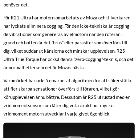
behöver det.
För R21 Ultra har motorn omarbetats av Moza och tillverkaren
har lyckats eliminera cogging. För den icke-tekniska är cogging
de vibrationer som genereras av elmotorn när den roterar. I
grund och botten är det ”brus” eller parasiter som överförs till
dig, vilket suddar ut känslorna och minskar upplevelsen. R25
Ultra True Torque har också denna ”zero-cogging”-teknik, och det
är normalt eftersom det är Mozas bästa.
Varumärket har också omarbetat algoritmen för att säkerställa
att fler skarpa sensationer överförs till föraren, vilket gör
körupplevelsen ännu bättre. Dessutom är R25 utrustad med en
vridmomentsensor som låter dig veta exakt hur mycket
vridmoment motorn utvecklar i varje givet ögonblick.