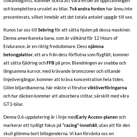
tillkännagivits, kommer också att vara en del av uppställningen
och komplettera urvalet av bilar.
Två andra fordon
har ännu inte
presenterats, vilket innebär att det totala antalet uppgår till sex.
Kunos tar oss till
Sebring
för att sätta hjulen på dessa maskiner.
Denna amerikanska bana, som är välkänd för 12 Hours of
Endurance, är en riktig fredsdomare. Dess
ojämna
betongplattor
, ett arv från dess förflutna som flygfält, kommer
att sätta fjädring och
FFB
på prov. Blandningen av snabba och
långsamma kurvor, med krävande bromszoner och slitande
linjeövergångar, kommer att kräva koncentration hela tiden.
Glöm biljardbanorna, här måste vi förutse
viktöverföringarna
och hur däcken kommer att absorbera stötar, särskilt med våra
GT3-bilar.
Denna 0.6-uppdatering är i linje med
Early Access-planen
och
markerar ett tydligt fokus på
”racing”-innehåll
, utan att för den
skull glömma bort billegenderna. Vi kan förvänta oss en