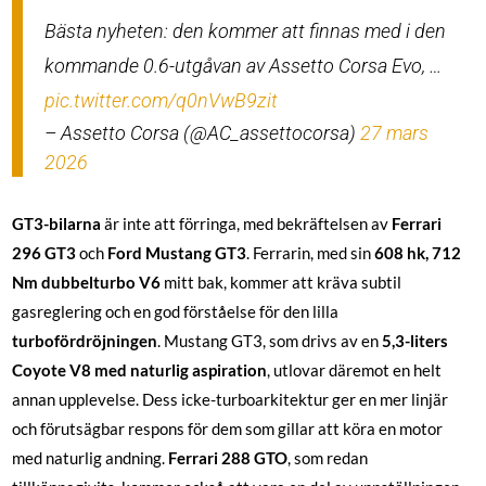
Bästa nyheten: den kommer att finnas med i den
kommande 0.6-utgåvan av Assetto Corsa Evo, …
pic.twitter.com/q0nVwB9zit
– Assetto Corsa (@AC_assettocorsa)
27 mars
2026
GT3-bilarna
är inte att förringa, med bekräftelsen av
Ferrari
296 GT3
och
Ford Mustang GT3
. Ferrarin, med sin
608 hk, 712
Nm
dubbelturbo V6
mitt bak, kommer att kräva subtil
gasreglering och en god förståelse för den lilla
turbofördröjningen
. Mustang GT3, som drivs av en
5,3-liters
Coyote V8 med naturlig aspiration
, utlovar däremot en helt
annan upplevelse. Dess icke-turboarkitektur ger en mer linjär
och förutsägbar respons för dem som gillar att köra en motor
med naturlig andning.
Ferrari 288 GTO
, som redan