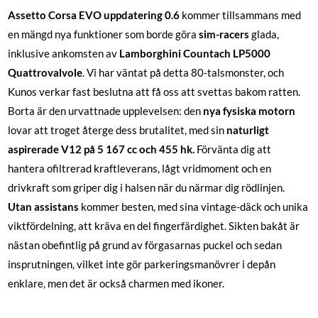
Assetto Corsa EVO uppdatering 0.6
kommer tillsammans med
en mängd nya funktioner som borde göra
sim-racers
glada,
inklusive ankomsten av
Lamborghini Countach LP5000
Quattrovalvole
. Vi har väntat på detta 80-talsmonster, och
Kunos verkar fast beslutna att få oss att svettas bakom ratten.
Borta är den urvattnade upplevelsen: den
nya fysiska motorn
lovar att troget återge dess brutalitet, med sin
naturligt
aspirerade V12 på 5 167 cc och 455 hk.
Förvänta dig att
hantera ofiltrerad kraftleverans, lågt vridmoment och en
drivkraft som griper dig i halsen när du närmar dig rödlinjen.
Utan assistans
kommer besten, med sina vintage-däck och unika
viktfördelning, att kräva en del fingerfärdighet. Sikten bakåt är
nästan obefintlig på grund av förgasarnas puckel och sedan
insprutningen, vilket inte gör parkeringsmanövrer i depån
enklare, men det är också charmen med ikoner.