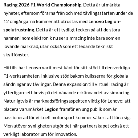
Racing 2026 F1 World Championship
. Detta är utmärkta
nyheter, eftersom förarna från och med tävlingsstarten under de
12 omgångarna kommer att utrustas med
Lenovo Legion-
spelutrustning
. Detta är ett tydligt tecken på att de stora
namnen inom elektronik nu ser simracing inte bara som en
lovande marknad, utan också som ett ledande tekniskt
skyltfönster.
Hittills har Lenovo varit mest känt för sitt stöd till den verkliga
F1-verksamheten, inklusive stöd bakom kulisserna för globala
sändningar av tävlingar. Denna expansion till virtuell racing är
ytterligare ett bevis på det växande erkännandet av simracing.
Naturligtvis är marknadsföringsaspekten viktig för Lenovo: att
placera varumärket
Legion
framför en ung publik som är
passionerad för virtuell motorsport kommer säkert att löna sig.
Men utöver synligheten utgör det här partnerskapet också ett
verkligt laboratorium för innovation.