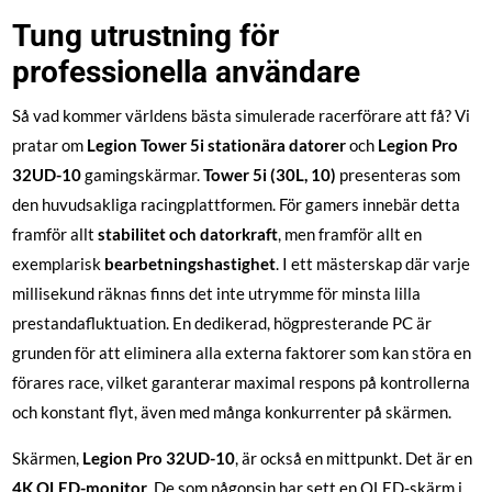
Tung utrustning för
professionella användare
Så vad kommer världens bästa simulerade racerförare att få? Vi
pratar om
Legion Tower 5i stationära datorer
och
Legion Pro
32UD-10
gamingskärmar.
Tower 5i (30L, 10)
presenteras som
den huvudsakliga racingplattformen. För gamers innebär detta
framför allt
stabilitet och datorkraft
, men framför allt en
exemplarisk
bearbetningshastighet
. I ett mästerskap där varje
millisekund räknas finns det inte utrymme för minsta lilla
prestandafluktuation. En dedikerad, högpresterande PC är
grunden för att eliminera alla externa faktorer som kan störa en
förares race, vilket garanterar maximal respons på kontrollerna
och konstant flyt, även med många konkurrenter på skärmen.
Skärmen,
Legion Pro 32UD-10
, är också en mittpunkt. Det är en
4K OLED-monitor
. De som någonsin har sett en OLED-skärm i