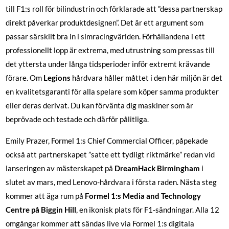
till F1:s roll för bilindustrin och förklarade att ”dessa partnerskap
direkt påverkar produktdesignen”. Det är ett argument som
passar särskilt bra in i simracingvärlden. Förhållandena i ett
professionellt lopp är extrema, med utrustning som pressas till
det yttersta under långa tidsperioder inför extremt krävande
förare. Om
Legions
hårdvara håller måttet i den här miljön är det
en kvalitetsgaranti för alla spelare som köper samma produkter
eller deras derivat. Du kan förvänta dig maskiner som är
beprövade och testade och därför pålitliga.
Emily Prazer, Formel 1:s Chief Commercial Officer, påpekade
också att partnerskapet ”satte ett tydligt riktmärke” redan vid
lanseringen av mästerskapet på
DreamHack Birmingham
i
slutet av mars, med Lenovo-hårdvara i första raden. Nästa steg
kommer att äga rum på
Formel 1:s Media and Technology
Centre på Biggin Hill
, en ikonisk plats för F1-sändningar. Alla 12
omgångar kommer att sändas live via Formel 1:s digitala