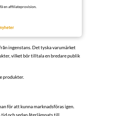
få en affiliateprovision.
nyheter
 från ingenstans. Det tyska varumärket
ter, vilket bör tilltala en bredare publik
e produkter.
man för att kunna marknadsföras igen.
 tid och sedan återlämnats till