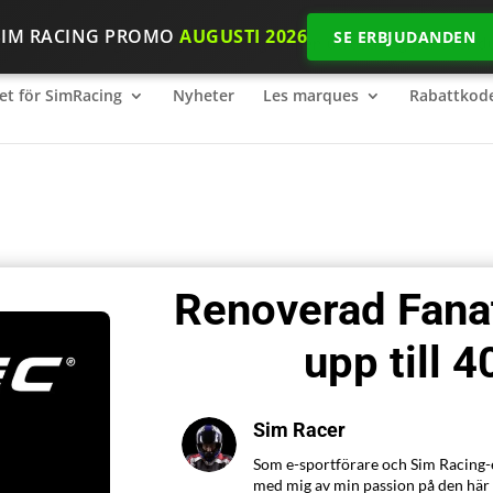
SIM RACING PROMO
AUGUSTI 2026
SE ERBJUDANDEN
et för SimRacing
2026 SimRacing: Vilken utrustning behöver du 
et för SimRacing
Nyheter
Les marques
Rabattkod
Renoverad Fanat
upp till 
Sim Racer
Som e-sportförare och Sim Racing-e
med mig av min passion på den här