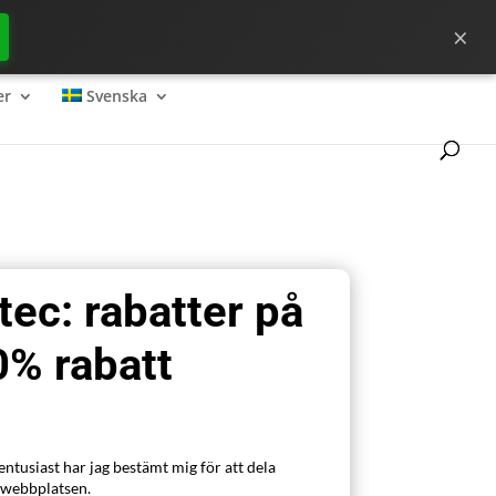
×
för att få en bra start på ?
er
Svenska
ec: rabatter på
40% rabatt
ntusiast har jag bestämt mig för att dela
 webbplatsen.