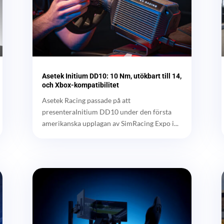
Asetek Initium DD10: 10 Nm, utökbart till 14,
och Xbox-kompatibilitet
Asetek Racing passade på att
presenteraInitium DD10 under den första
amerikanska upplagan av SimRacing Expo i...