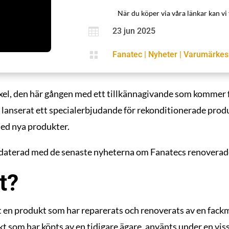
När du köper via våra länkar kan vi 

23 jun 2025

Fanatec
|
Nyheter
|
Varumärkes
 växel, den här gången med ett tillkännagivande som kommer
 lanserat ett specialerbjudande för rekonditionerade produk
med nya produkter.
uppdaterad med de senaste nyheterna om Fanatecs renoverad
t?
t en produkt som har reparerats och renoverats av en fack
t som har köpts av en tidigare ägare, använts under en viss