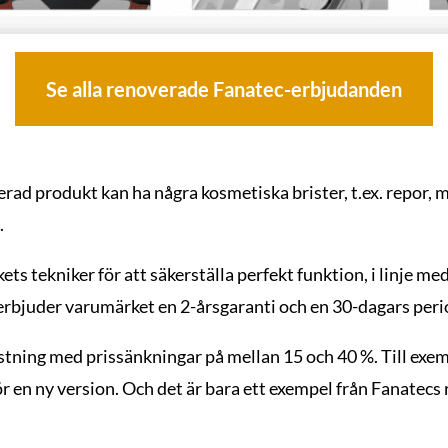
Se alla renoverade Fanatec-erbjudanden
rad produkt kan ha några kosmetiska brister, t.ex. repor, men
.
ts tekniker för att säkerställa perfekt funktion, i linje me
 erbjuder varumärket en 2-årsgaranti och en 30-dagars peri
ustning med prissänkningar på mellan 15 och 40 %. Till exe
r en ny version. Och det är bara ett exempel från Fanatec