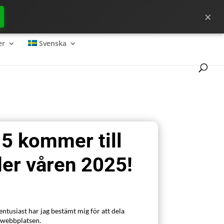
×
för att få en bra start på ?
er
Svenska
 5 kommer till
der våren 2025!
ntusiast har jag bestämt mig för att dela
 webbplatsen.