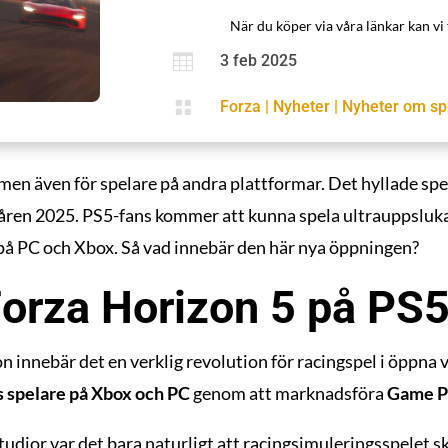
När du köper via våra länkar kan vi 

3 feb 2025

Forza
|
Nyheter
|
Nyheter om sp
 men även för spelare på andra plattformar. Det hyllade sp
våren 2025. PS5-fans kommer att kunna spela ultrauppslukan
t på PC och Xbox. Så vad innebär den här nya öppningen?
Forza Horizon 5 på PS
n innebär det en verklig revolution för racingspel i öppna v
s spelare på Xbox och PC
genom att marknadsföra
Game P
dior var det bara naturligt att racingsimuleringsspelet sku