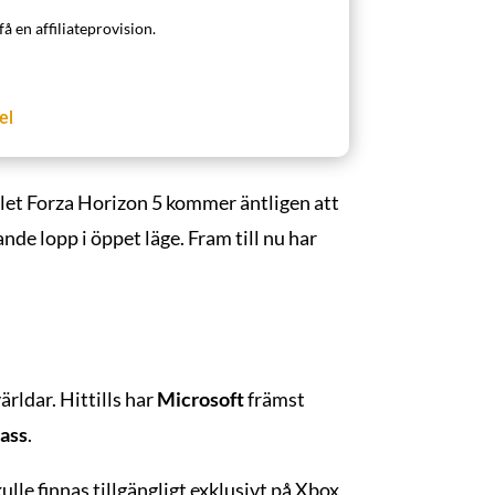
få en affiliateprovision.
el
elet Forza Horizon 5 kommer äntligen att
de lopp i öppet läge. Fram till nu har
5
ärldar. Hittills har
Microsoft
främst
ass
.
lle finnas tillgängligt exklusivt på Xbox