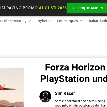
SIM RACING PROMO
AUGUSTI 2026
SE ERBJUDANDEN
et för SimRacing
2026 SimRacing: Vilken utrustning behöver du 
et för SimRacing
Nyheter
Les marques
Rabattkod
Forza Horizon
PlayStation un
Sim Racer
Som e-sportförare och Sim Racing-e
med mig av min passion på den här