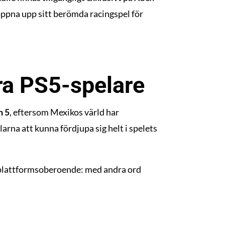
 öppna upp sitt berömda racingspel för
ra PS5-spelare
n 5
, eftersom Mexikos värld har
rna att kunna fördjupa sig helt i spelets
 plattformsoberoende: med andra ord