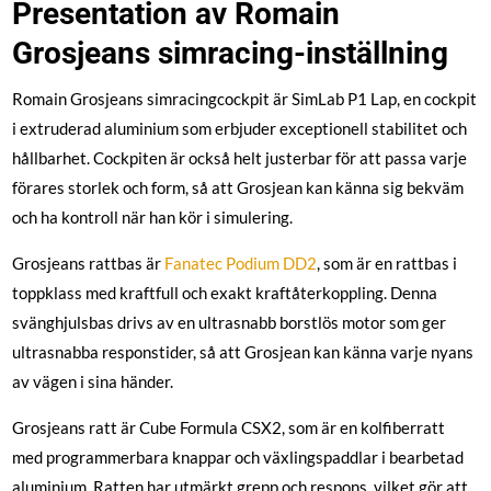
Presentation av Romain
Grosjeans simracing-inställning
Romain Grosjeans simracingcockpit är SimLab P1 Lap, en cockpit
i extruderad aluminium som erbjuder exceptionell stabilitet och
hållbarhet. Cockpiten är också helt justerbar för att passa varje
förares storlek och form, så att Grosjean kan känna sig bekväm
och ha kontroll när han kör i simulering.
Grosjeans rattbas är
Fanatec Podium DD2
, som är en rattbas i
toppklass med kraftfull och exakt kraftåterkoppling. Denna
svänghjulsbas drivs av en ultrasnabb borstlös motor som ger
ultrasnabba responstider, så att Grosjean kan känna varje nyans
av vägen i sina händer.
Grosjeans ratt är Cube Formula CSX2, som är en kolfiberratt
med programmerbara knappar och växlingspaddlar i bearbetad
aluminium. Ratten har utmärkt grepp och respons, vilket gör att