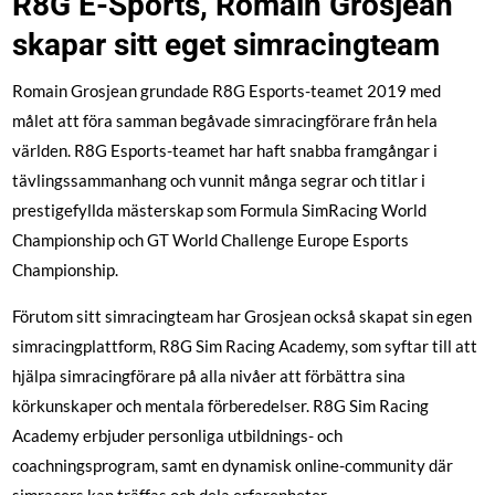
R8G E-Sports, Romain Grosjean
skapar sitt eget simracingteam
Romain Grosjean grundade R8G Esports-teamet 2019 med
målet att föra samman begåvade simracingförare från hela
världen. R8G Esports-teamet har haft snabba framgångar i
tävlingssammanhang och vunnit många segrar och titlar i
prestigefyllda mästerskap som Formula SimRacing World
Championship och GT World Challenge Europe Esports
Championship.
Förutom sitt simracingteam har Grosjean också skapat sin egen
simracingplattform, R8G Sim Racing Academy, som syftar till att
hjälpa simracingförare på alla nivåer att förbättra sina
körkunskaper och mentala förberedelser. R8G Sim Racing
Academy erbjuder personliga utbildnings- och
coachningsprogram, samt en dynamisk online-community där
simracers kan träffas och dela erfarenheter.