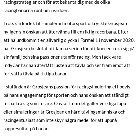
racingstrategier och för att bekanta dig med de olika
racingbanorna runt om i världen.
Trots sin kärlek till simulerad motorsport uttryckte Grosjean
nyligen sin önskan att återvända till en riktig racerbana. Efter
att ha undkommit en allvarlig olycka i Formel 1 i november 2020,
har Grosjean beslutat att lämna serien för att koncentrera sig på
sin familj och sina passioner utanför racing. Men tack vare
IndyCar har han återfått lusten att tävla och ser fram emot att
fortsätta tävla på riktiga banor.
I slutändan är Grosjeans passion för racingsimulering ett bevis
på hans engagemang för sporten och hans önskan att ständigt
förbättra sig som förare. Oavsett om det gäller verkliga lopp
eller simuleringar är Grosjean en hård tävlingsmänniska och
racingentusiast som inte skyr några medel för att uppnå
toppresultat på banan.