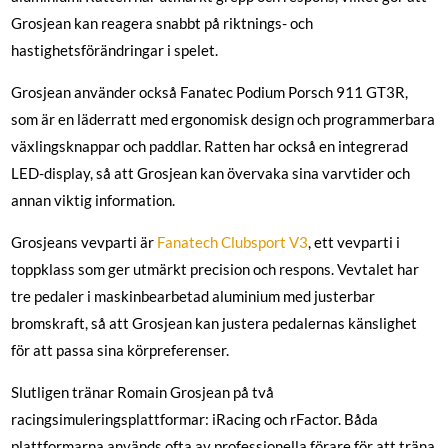
Grosjean kan reagera snabbt på riktnings- och
hastighetsförändringar i spelet.
Grosjean använder också Fanatec Podium Porsch 911 GT3R,
som är en läderratt med ergonomisk design och programmerbara
växlingsknappar och paddlar. Ratten har också en integrerad
LED-display, så att Grosjean kan övervaka sina varvtider och
annan viktig information.
Grosjeans vevparti är
Fanatech Clubsport V3
, ett vevparti i
toppklass som ger utmärkt precision och respons. Vevtalet har
tre pedaler i maskinbearbetad aluminium med justerbar
bromskraft, så att Grosjean kan justera pedalernas känslighet
för att passa sina körpreferenser.
Slutligen tränar Romain Grosjean på två
racingsimuleringsplattformar: iRacing och rFactor. Båda
plattformarna används ofta av professionella förare för att träna