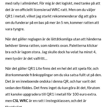
med rally i allmänhet. För mig är det logiskt, med tanke på att
det är en officiellt licensierad WRC-ratt. Men om du väljer
QR1 i metall, vilket jag starkt rekommenderar dig att göra
om du funderar på en bas på mer än 5 nm, kommer ratten att
vara tyngre.
När det gäller reglagen är de lättåtkomliga utan att händerna
behöver lämna ratten, som nämnts ovan. Paletterna klickar
bra och är lagom stora. Jag skulle dock ha velat ha minst 4,
men tyvärr är det valfritt…
När det gäller QR1 Lite finns det en hel del att spela för, och
återkommande frånkopplingar om du ska satsa fullt ut på den.
Det är en inneboende ondska i denna QR, och har varit det
sedan den föddes. Det finns inget du kan göra åt det, förutom
att kanske uppgradera till QR1 i metall för 100 euro extra.
men
CSL WRC
är en ratt i instegsklassen, och det är