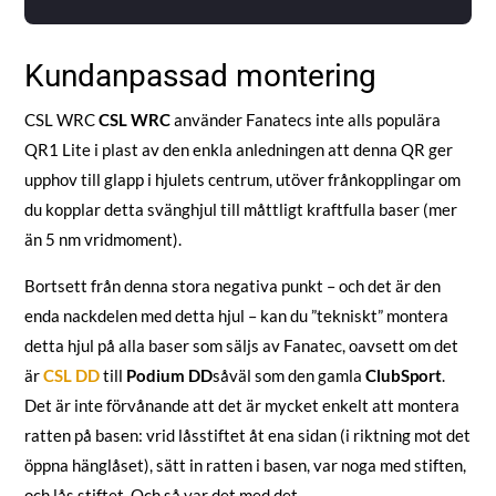
Kundanpassad montering
CSL WRC
CSL WRC
använder Fanatecs inte alls populära
QR1 Lite i plast av den enkla anledningen att denna QR ger
upphov till glapp i hjulets centrum, utöver frånkopplingar om
du kopplar detta svänghjul till måttligt kraftfulla baser (mer
än 5 nm vridmoment).
Bortsett från denna stora negativa punkt – och det är den
enda nackdelen med detta hjul – kan du ”tekniskt” montera
detta hjul på alla baser som säljs av Fanatec, oavsett om det
är
CSL DD
till
Podium DD
såväl som den gamla
ClubSport
.
Det är inte förvånande att det är mycket enkelt att montera
ratten på basen: vrid låsstiftet åt ena sidan (i riktning mot det
öppna hänglåset), sätt in ratten i basen, var noga med stiften,
och lås stiftet. Och så var det med det.