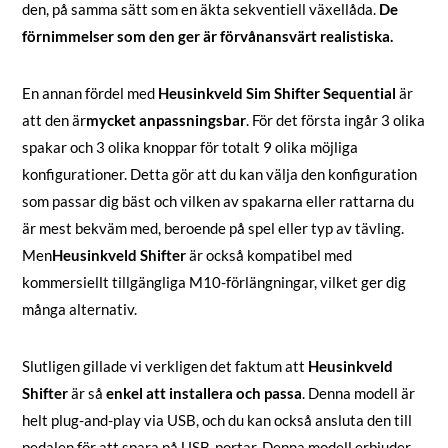
den, på samma sätt som en äkta sekventiell växellåda.
De
förnimmelser som den ger är förvånansvärt realistiska.
En annan fördel med
Heusinkveld Sim Shifter Sequential
är
att den är
mycket anpassningsbar
. För det första ingår 3 olika
spakar och 3 olika knoppar för totalt 9 olika möjliga
konfigurationer. Detta gör att du kan välja den konfiguration
som passar dig bäst och vilken av spakarna eller rattarna du
är mest bekväm med, beroende på spel eller typ av tävling.
Men
Heusinkveld Shifter
är också kompatibel med
kommersiellt tillgängliga M10-förlängningar, vilket ger dig
många alternativ.
Slutligen gillade vi verkligen det faktum att
Heusinkveld
Shifter
är så
enkel att installera och passa
. Denna modell är
helt plug-and-play via USB, och du kan också ansluta den till
pedalen för att spara på USB-portar. Denna modell erbjuder