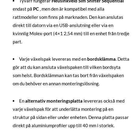
Tyvärr fungerar
Heusinkveld Sim Shifter Sequential
endast på
PC
, men den är kompatibel med alla
rattmodeller som finns på marknaden. Den kan anslutas
direkt till datorn via en USB-anslutning eller via en
kvinnlig Molex-port (4×1 2,54 mm) till en enhet från tredje
part.
Varje växelspak levereras med en
bordsklämma
. Detta
gör att du kan ansluta växelspaken till vilken bordsyta
som helst. Bordsklämman kan tas bort från växelspaken
om du behöver en annan monteringslösning.
En
alternativ monteringsplatta
levereras också med
varje växelspak för att underlätta montering på en
struktur på sidan eller under enheten. Denna platta passar
direkt på aluminiumprofiler upp till 40 mm i storlek.