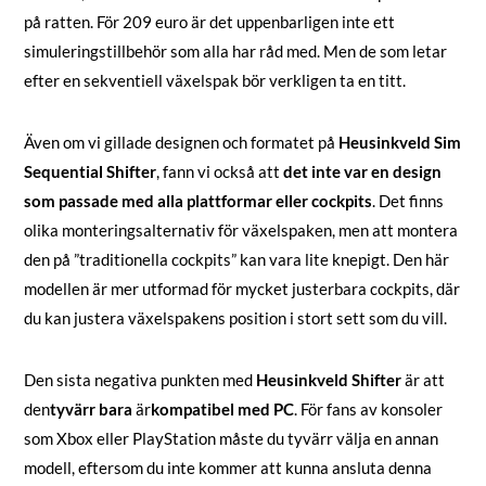
på ratten. För 209 euro är det uppenbarligen inte ett
simuleringstillbehör som alla har råd med. Men de som letar
efter en sekventiell växelspak bör verkligen ta en titt.
Även om vi gillade designen och formatet på
Heusinkveld Sim
Sequential Shifter
, fann vi också att
det inte var en design
som passade med alla plattformar eller cockpits
. Det finns
olika monteringsalternativ för växelspaken, men att montera
den på ”traditionella cockpits” kan vara lite knepigt. Den här
modellen är mer utformad för mycket justerbara cockpits, där
du kan justera växelspakens position i stort sett som du vill.
Den sista negativa punkten med
Heusinkveld Shifter
är att
den
tyvärr bara
är
kompatibel med PC
. För fans av konsoler
som Xbox eller PlayStation måste du tyvärr välja en annan
modell, eftersom du inte kommer att kunna ansluta denna