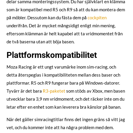
delar samma monteringssystem. Du har självklart en klämma
som är kompatibel med R5 och R9 så att du kan montera dem
på möbler. Dessutom kan du fästa dem på
cockpiten
underifrån. Det är mycket mångsidigt enligt min mening,
eftersom klämman är helt kapabel att ta vridmomentet från
de två baserna utan att böja basen.
Plattformskompatibilitet
Moza Racing är ett ungt varumärke inom sim-racing, och
detta återspeglas i kompatibiliteten mellan dess baser och
plattformar. R5 och R9 fungerar bara på Windows-datorer.
Tyvärr är det bara
R3-paketet
som stöds av Xbox, men basen
utvecklar bara 3,9 nm vridmoment, och det räcker inte om du
letar efter en enhet som kan leverera bra känslor på banan.
När det gäller simracingtitlar finns det ingen gräns så vitt jag
vet, och du kommer inte att ha några problem med dem.