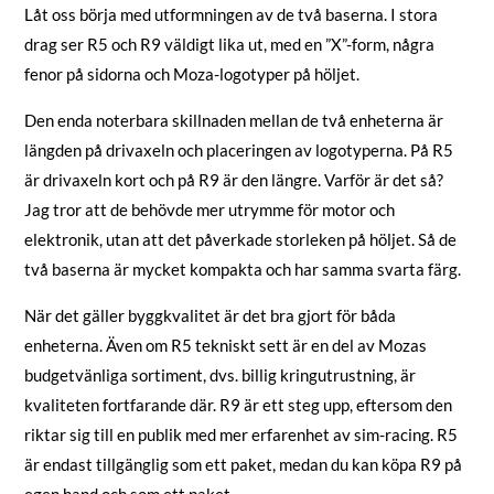
Låt oss börja med utformningen av de två baserna. I stora
drag ser R5 och R9 väldigt lika ut, med en ”X”-form, några
fenor på sidorna och Moza-logotyper på höljet.
Den enda noterbara skillnaden mellan de två enheterna är
längden på drivaxeln och placeringen av logotyperna. På R5
är drivaxeln kort och på R9 är den längre. Varför är det så?
Jag tror att de behövde mer utrymme för motor och
elektronik, utan att det påverkade storleken på höljet. Så de
två baserna är mycket kompakta och har samma svarta färg.
När det gäller byggkvalitet är det bra gjort för båda
enheterna. Även om R5 tekniskt sett är en del av Mozas
budgetvänliga sortiment, dvs. billig kringutrustning, är
kvaliteten fortfarande där. R9 är ett steg upp, eftersom den
riktar sig till en publik med mer erfarenhet av sim-racing. R5
är endast tillgänglig som ett paket, medan du kan köpa R9 på
egen hand och som ett paket.