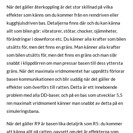
När det gäller återkoppling är det stor skillnad på vilka
effekter som känns om du kommer från en remdriven eller
kugghjulsdriven bas. Detaljerna finns där och du kan känna
allt som bilen gör: vibratorer, stötar, chocker, ojämnheter,
förändringar i downforce etc. Du känner alla krafter som bilen
utsätts för, men det finns en gräns. Man känner alla krafter
som bilen utsätts för, men det finns en gräns och man slår
snabbt i klippdörren om man pressar basen till dess yttersta
gräns. När det maximala vridmomentet har uppnåtts förlorar
basen kommunikationen och blir suddig när det gäller de
effekter som överförs till ratten. Detta är ett inneboende
problem med alla DD-baser, och på en bas som utvecklar 5,5
nm maximalt vridmoment känner man snabbt av detta på en
simuleringsbana.
När det gäller R9 är basen lika detaljrik som R5: du kommer
att känna allt på ratten, oavsett om det är effekterna som