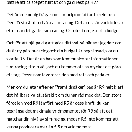
bättre att ta steget fullt ut och gå direkt på R9?
Det är en knepig fråga som i princip omfattar tre element.
Den första är din nivå av simracing. Det andra är vad du letar
efter när det gäller sim-racing. Och det tredje är din budget.
Och för att hjälpa dig att göra ditt val, så här ser jag det: om
du är ny på sim-racing och din budget är begränsad, ska du
skaffa R5. Det är en bas som kommunicerar informationen i
sim-racing-titeln väl, och du kommer att ha mycket att göra
ett tag. Dessutom levereras den med ratt och pedaler.
Men om du letar efter en ”framtidssäker” bas är R9 helt klart
det hållbara valet, särskilt om du har råd med det. Den stora
fördelen med R9 jämfört med R5 är dess kraft; du kan
begränsa det maximala vridmomentet för R9 så att det
matchar din nivå av sim-racing, medan R5 inte kommer att
kunna producera mer än 5,5 nm vridmoment.