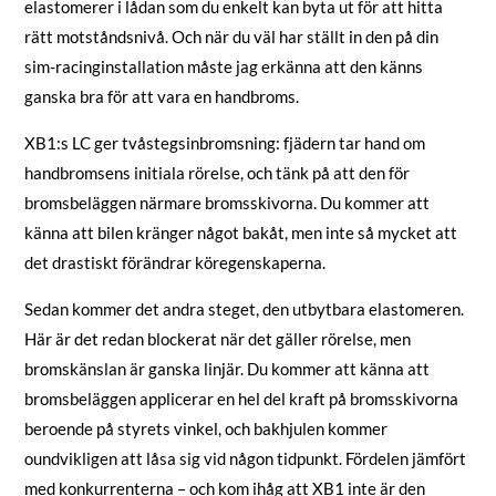
elastomerer i lådan som du enkelt kan byta ut för att hitta
rätt motståndsnivå. Och när du väl har ställt in den på din
sim-racinginstallation måste jag erkänna att den känns
ganska bra för att vara en handbroms.
XB1:s LC ger tvåstegsinbromsning: fjädern tar hand om
handbromsens initiala rörelse, och tänk på att den för
bromsbeläggen närmare bromsskivorna. Du kommer att
känna att bilen kränger något bakåt, men inte så mycket att
det drastiskt förändrar köregenskaperna.
Sedan kommer det andra steget, den utbytbara elastomeren.
Här är det redan blockerat när det gäller rörelse, men
bromskänslan är ganska linjär. Du kommer att känna att
bromsbeläggen applicerar en hel del kraft på bromsskivorna
beroende på styrets vinkel, och bakhjulen kommer
oundvikligen att låsa sig vid någon tidpunkt. Fördelen jämfört
med konkurrenterna – och kom ihåg att XB1 inte är den