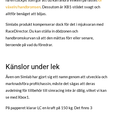
ha en cockpit som gör att du kan ändra vinkeln på fästet
för
växeln/handbromsen
. Dessutom är XB1-stödet svagt och
alltför benäget att böjas.
Simlabs produkt kompenserar dock för det i mjukvaran med
RaceDirector. Du kan ställa in dödzonen och
handbromskurvan så att den mättas förr eller senare,
beroende på vad du föredrar.
Känslor under lek
Även om Simlab har gjort sig ett namn genom att utveckla och
marknadsföra profilchassin, måste det sägas att deras
avdelning för tillbehör till simracing inte är dålig, vilket vi kan
se med Xbox1.
På papperet klarar LC en kraft på 150 kg. Det finns 3