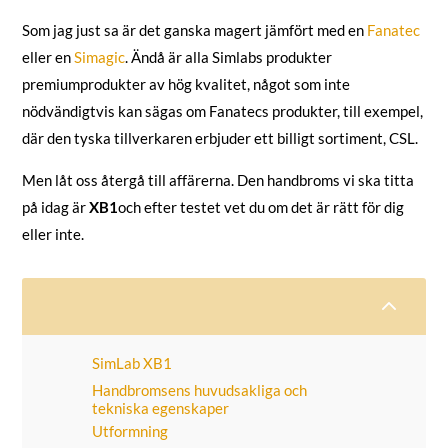
Som jag just sa är det ganska magert jämfört med en
Fanatec
eller en
Simagic
. Ändå är alla Simlabs produkter
premiumprodukter av hög kvalitet, något som inte
nödvändigtvis kan sägas om Fanatecs produkter, till exempel,
där den tyska tillverkaren erbjuder ett billigt sortiment, CSL.
Men låt oss återgå till affärerna. Den handbroms vi ska titta
på idag är
XB1
och efter testet vet du om det är rätt för dig
eller inte.
2
SimLab XB1
Handbromsens huvudsakliga och
tekniska egenskaper
Utformning