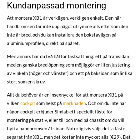
Kundanpassad montering
Att montera XB1 är verkligen, verkligen enkelt. Den här
handbromsen tar inte upp något utrymme alls eftersom den
inte är bred, och du kan installera den bokstavligen på
aluminiumprofilen, direkt på spåret.
Men annars har du två hål för fastsättning: ett på framsidan
med en ganska bred öppning som möjliggör en liten justering
av vinkeln (höger och vänster) och ett på baksidan som är lika
stort som en skruv.
Allt du behöver är en insexnyckel för att montera XB1 på
vilken
cockpit
som helst på
marknaden
. Och om du inte har
någon cockpit erbjuder Simlab ett speciellt fäste för
montering på stativ, eller till och med på chassit om du vill
flytta handbromsen åt sidan. Naturligtvis säljs detta fäste
separat från XB1, men det kostar inte mycket alls (€29). Det